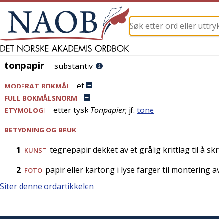
tonpapir
tonpapir
substantiv
et
MODERAT BOKMÅL
FULL BOKMÅLSNORM
etter
tysk
Tonpapier
; jf.
tone
ETYMOLOGI
BETYDNING OG BRUK
1
tegnepapir dekket av et grålig krittlag til å s
KUNST
2
papir eller kartong i lyse farger til montering a
FOTO
Siter denne ordartikkelen