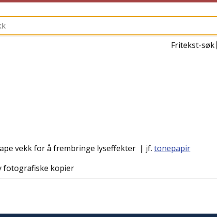
Fritekst-søk
krape vekk for å frembringe lyseffekter
| jf.
tonepapir
v fotografiske kopier