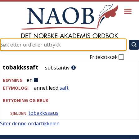
Fritekst-søk
tobakkssaft
tobakkssaft
substantiv
en
BØYNING
annet ledd
saft
ETYMOLOGI
BETYDNING OG BRUK
tobakkssaus
SJELDEN
Siter denne ordartikkelen