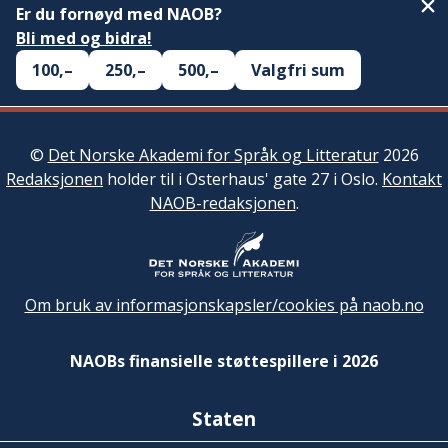
Er du fornøyd med NAOB?
Bli med og bidra!
100,–
250,–
500,–
Valgfri sum
©
Det Norske Akademi for Språk og Litteratur
2026
Redaksjonen
holder til i Osterhaus' gate 27 i Oslo.
Kontakt
NAOB-redaksjonen
.
Om bruk av informasjonskapsler/cookies på naob.no
NAOBs finansielle støttespillere i 2026
Staten