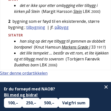
det er ikke spor etter ombygging eller tilbygg i
kirken på Stein
(
Margit Harsson
Stein
LBK
)
2000
2
bygning som er føyd til en eksisterende, større
bygning
;
tilbygning
| jf.
påbygg
SITATER
han slog op det nye tilbygg til gammen av dobbelt
bordpanel
(
Knut Hamsun
Markens Grøde I
33
)
1917
det lille tempelet … består av ett rom, et lite kjøkken
og et tilbygg med to soverom
(
Torbjørn Færøvik
Buddhas barn
LBK
)
2006
Siter denne ordartikkelen
Er du fornøyd med NAOB?
Bli med og bidra!
100,–
250,–
500,–
Valgfri sum