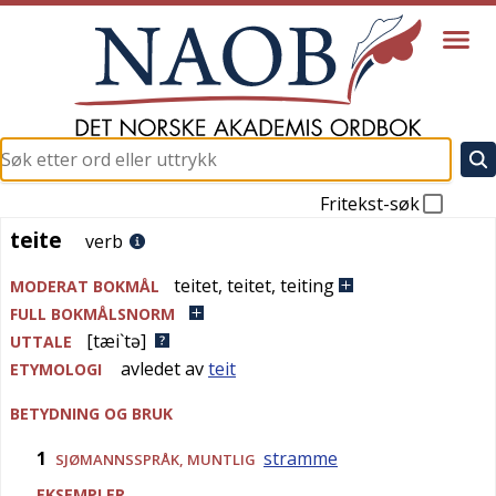
Fritekst-søk
teite
teite
verb
teitet
,
teitet
,
teiting
MODERAT BOKMÅL
FULL BOKMÅLSNORM
[tæi`tə]
UTTALE
avledet av
teit
ETYMOLOGI
BETYDNING OG BRUK
1
stramme
SJØMANNSSPRÅK
,
MUNTLIG
EKSEMPLER