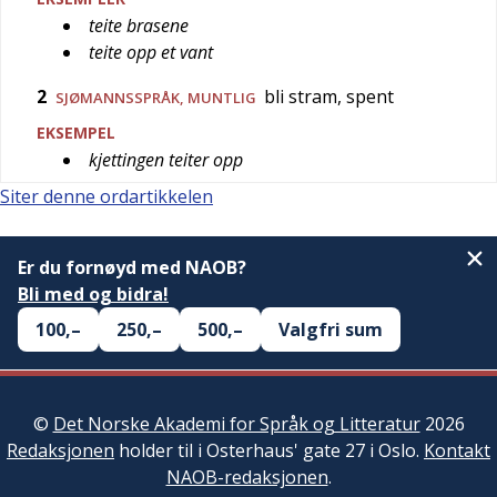
teite brasene
teite opp et vant
2
bli stram, spent
SJØMANNSSPRÅK
,
MUNTLIG
EKSEMPEL
kjettingen teiter opp
Siter denne ordartikkelen
Er du fornøyd med NAOB?
Bli med og bidra!
100,–
250,–
500,–
Valgfri sum
©
Det Norske Akademi for Språk og Litteratur
2026
Redaksjonen
holder til i Osterhaus' gate 27 i Oslo.
Kontakt
NAOB-redaksjonen
.