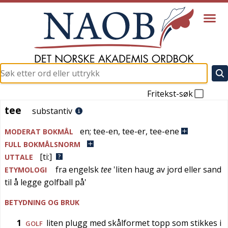
Fritekst-søk
tee
tee
substantiv
en
;
tee-en
,
tee-er
,
tee-ene
MODERAT BOKMÅL
FULL BOKMÅLSNORM
[ti:]
UTTALE
fra
engelsk
tee
'
liten haug av jord eller sand
ETYMOLOGI
til å legge golfball på
'
BETYDNING OG BRUK
1
liten plugg med skålformet topp som stikkes i
GOLF