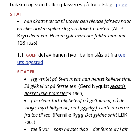
bakken og som ballen plasseres på for utslag
;
pegg
SITAT
han skottet av og til utover den niende fairway naar
en eller anden spiller slog sin drive fra tee’en
(
Alf B.
Bryn
Peter van Heeren gjør hvad der falder ham ind
128
)
1926
1.1
del av banen hvor ballen slås ut fra
tee
;
GOLF
utslagssted
SITATER
jeg ventet på Sven mens han hentet køllene sine.
Så gikk vi ut på første tee
(
Gerd Nyquist
Avdøde
ønsket ikke blomster
9
)
1960
[de pleier fortroligheten] på golfbanen, på de
lange, mykt bølgende, omhyggelig friserte meterne
fra tee til tee
(
Pernille Rygg
Det gyldne snitt
LBK
)
2000
tee 5 var – som navnet tilsa – det femte av i alt