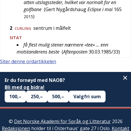
atten utslagssteder, hvilket var normalt for en
golfbane
(
Gert Nygårdshaug
Eclipse i mai
165
)
2015
2
sentrum i målfelt
CURLING
SITAT
få flest mulig stener nærmere «tee» … enn
motstanderens beste
(
Aftenposten
30.03.1985/33
)
Siter denne ordartikkelen
Er du fornøyd med NAOB?
Bli med og bidra!
100,–
250,–
500,–
Valgfri sum
©
Det Norske Akademi for Språk og Litteratur
2026
Redaksjonen
holder til i Osterhaus' gate 27 i Oslo.
Kontakt