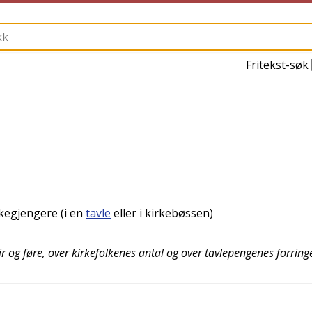
Fritekst-søk
rkegjengere (i en
tavle
eller i kirkebøssen)
og føre, over kirkefolkenes antal og over tavlepengenes forring