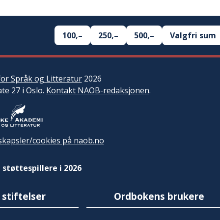
100,–
250,–
500,–
Valgfri sum
or Språk og Litteratur
2026
ate 27 i Oslo.
Kontakt NAOB-redaksjonen
.
kapsler/cookies på naob.no
 støttespillere i 2026
 stiftelser
Ordbokens brukere