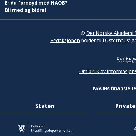
Er du fornøyd med NAOB?
Bli med og bidra!
©
Det Norske Akademi f
Redaksjonen
holder til i Osterhaus' g
Om bruk av informasjons
NAOBs finansielle
Staten
Private