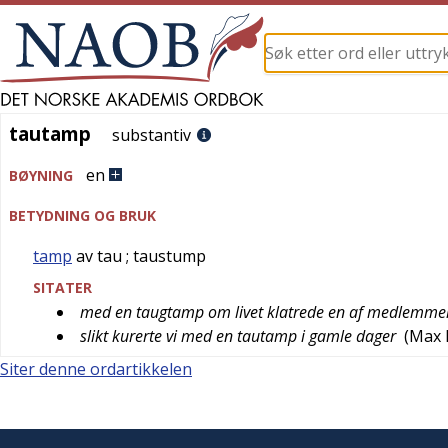
tautamp
tautamp
substantiv
en
BØYNING
BETYDNING OG BRUK
tamp
av tau
; taustump
SITATER
med en taugtamp om livet klatrede en af medlemme
slikt kurerte vi med en tautamp i gamle dager
(
Max 
Siter denne ordartikkelen