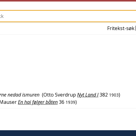
Fritekst-søk
rne nedad ismuren
(
Otto Sverdrup
Nyt Land I
382
)
1903
Mauser
En hai følger båten
36
)
1939