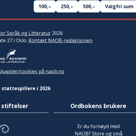
100,–
250,–
500,–
Valgfri sum
or Språk og Litteratur
2026
ate 27 i Oslo.
Kontakt NAOB-redaksjonen
.
kapsler/cookies på naob.no
 støttespillere i 2026
 stiftelser
Ordbokens brukere
Er du fornøyd med
NAOB? Store og små