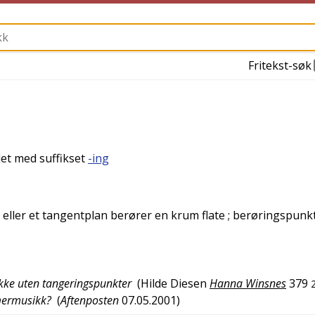
Fritekst-søk
det med suffikset
-ing
eller et tangentplan berører en krum flate
; berøringspunk
ikke uten tangeringspunkter
(
Hilde Diesen
Hanna Winsnes
379
mermusikk?
(
Aftenposten
07.05.2001
)