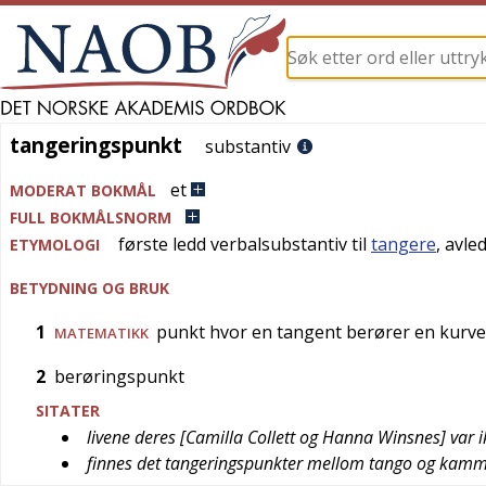
tangeringspunkt
tangeringspunkt
substantiv
et
MODERAT BOKMÅL
FULL BOKMÅLSNORM
første ledd verbalsubstantiv til
tangere
, avle
ETYMOLOGI
BETYDNING OG BRUK
1
punkt hvor en tangent berører en kurve 
MATEMATIKK
2
berøringspunkt
SITATER
livene deres [Camilla Collett og Hanna Winsnes] var 
finnes det tangeringspunkter mellom tango og kam