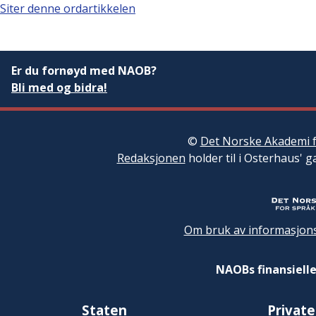
Siter denne ordartikkelen
Er du fornøyd med NAOB?
Bli med og bidra!
©
Det Norske Akademi f
Redaksjonen
holder til i Osterhaus' g
Om bruk av informasjons
NAOBs finansielle
Staten
Private