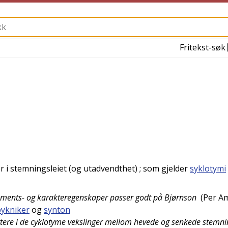
Fritekst-søk
 i stemningsleiet (og utadvendthet)
; som gjelder
syklotymi
raments- og karakteregenskaper passer godt på Bjørnson
(
Per A
pykniker
og
synton
ttere i de cyklotyme vekslinger mellom hevede og senkede stemni