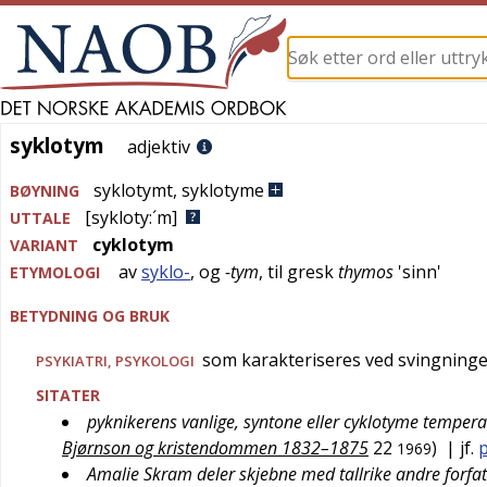
syklotym
syklotym
adjektiv
syklotymt
,
syklotyme
BØYNING
[sykloty:´m]
UTTALE
cyklotym
VARIANT
av
syklo-
, og
-tym
, til
gresk
thymos
'
sinn
'
ETYMOLOGI
BETYDNING OG BRUK
som karakteriseres ved svingninger
PSYKIATRI
,
PSYKOLOGI
SITATER
pyknikerens vanlige, syntone eller cyklotyme tempe
Bjørnson og kristendommen 1832–1875
22
)
| jf.
1969
Amalie Skram deler skjebne med tallrike andre forfa