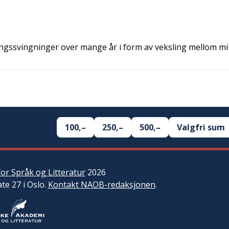
ngssvingninger over mange år i form av veksling mellom mi
100,–
250,–
500,–
Valgfri sum
or Språk og Litteratur
2026
ate 27 i Oslo.
Kontakt NAOB-redaksjonen
.