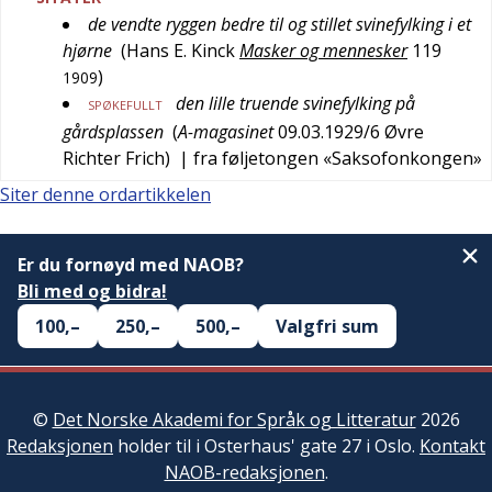
de vendte ryggen bedre til og stillet svinefylking i et
hjørne
(
Hans E. Kinck
Masker og mennesker
119
)
1909
den lille truende svinefylking på
SPØKEFULLT
gårdsplassen
(
A-magasinet
09.03.1929/6
Øvre
Richter Frich
)
| fra føljetongen «Saksofonkongen»
Siter denne ordartikkelen
Er du fornøyd med NAOB?
Bli med og bidra!
100,–
250,–
500,–
Valgfri sum
©
Det Norske Akademi for Språk og Litteratur
2026
Redaksjonen
holder til i Osterhaus' gate 27 i Oslo.
Kontakt
NAOB-redaksjonen
.