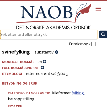
Fritekst-søk
svinefylking
svinefylking
substantiv
en
MODERAT BOKMÅL
FULL BOKMÅLSNORM
etter
norrønt
svínfylking
ETYMOLOGI
BETYDNING OG BRUK
kileformet
fylking
,
OM FORHOLD I NORRØN TID
hæroppstilling
SITATER