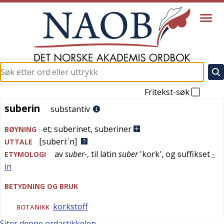
Fritekst-søk
suberin
suberin
substantiv
et
;
suberinet
,
suberiner
BØYNING
[suberi:´n]
UTTALE
av
suber-
, til
latin
suber
'
kork
', og suffikset
-
ETYMOLOGI
in
BETYDNING OG BRUK
korkstoff
BOTANIKK
Siter denne ordartikkelen