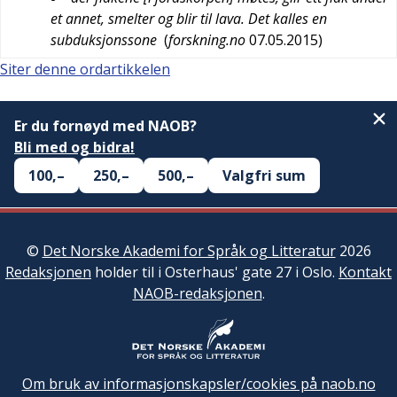
et annet, smelter og blir til lava. Det kalles en
subduksjonssone
(
forskning.no
07.05.2015
)
Siter denne ordartikkelen
Er du fornøyd med NAOB?
Bli med og bidra!
100,–
250,–
500,–
Valgfri sum
©
Det Norske Akademi for Språk og Litteratur
2026
Redaksjonen
holder til i Osterhaus' gate 27 i Oslo.
Kontakt
NAOB-redaksjonen
.
Om bruk av informasjonskapsler/cookies på naob.no