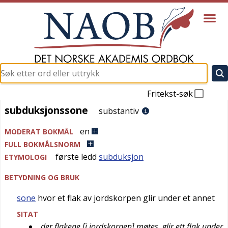
Fritekst-søk
subduksjonssone
subduksjonssone
substantiv
en
MODERAT BOKMÅL
FULL BOKMÅLSNORM
første ledd
subduksjon
ETYMOLOGI
BETYDNING OG BRUK
sone
hvor et flak av jordskorpen glir under et annet
SITAT
der flakene [i jordskorpen] møtes, glir ett flak under