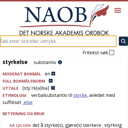
Fritekst-søk
styrkelse
styrkelse
substantiv
en
MODERAT BOKMÅL
FULL BOKMÅLSNORM
[sty`rk(ə)lsə]
UTTALE
verbalsubstantiv til
styrke
, avledet med
ETYMOLOGI
suffikset
-else
BETYDNING OG BRUK
det å styrke(s), gjøre(s) sterkere
; styrking
NÅ SJELDEN