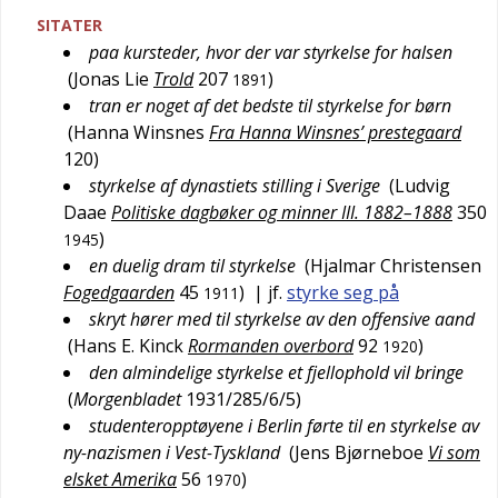
SITATER
paa kursteder, hvor der var styrkelse for halsen
(
Jonas Lie
Trold
207
)
1891
tran er noget af det bedste til styrkelse for børn
(
Hanna Winsnes
Fra Hanna Winsnes’ prestegaard
120
)
styrkelse af dynastiets stilling i Sverige
(
Ludvig
Daae
Politiske dagbøker og minner III. 1882–1888
350
)
1945
en duelig dram til styrkelse
(
Hjalmar Christensen
Fogedgaarden
45
)
| jf.
styrke seg på
1911
skryt hører med til styrkelse av den offensive aand
(
Hans E. Kinck
Rormanden overbord
92
)
1920
den almindelige styrkelse et fjellophold vil bringe
(
Morgenbladet
1931/285/6/5
)
studenteropptøyene i Berlin førte til en styrkelse av
ny-nazismen i Vest-Tyskland
(
Jens Bjørneboe
Vi som
elsket Amerika
56
)
1970