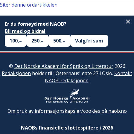
Siter denne ordartikkelen
Er du fornøyd med NAOB?
Bli med og bidra!
100,–
250,–
500,–
Valgfri sum
©
Det Norske Akademi for Språk og Litteratur
2026
Redaksjonen
holder til i Osterhaus' gate 27 i Oslo.
Kontakt
NAOB-redaksjonen
.
Om bruk av informasjonskapsler/cookies på naob.no
NAOBs finansielle støttespillere i 2026