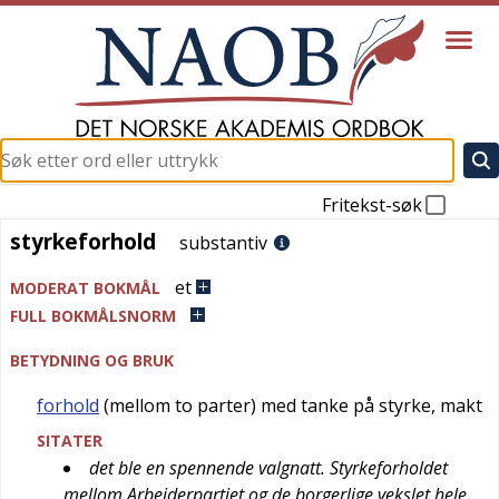
Fritekst-søk
styrkeforhold
styrkeforhold
substantiv
et
MODERAT BOKMÅL
FULL BOKMÅLSNORM
BETYDNING OG BRUK
forhold
(mellom to parter) med tanke på styrke, makt
SITATER
det ble en spennende valgnatt. Styrkeforholdet
mellom Arbeiderpartiet og de borgerlige vekslet hele