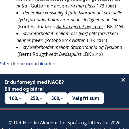
natta
(
Guttorm Hansen
Fra min plass
173
)
1986
det er ikke vanskelig å fatte hvordan det seksuelle
styrkeforholdet balanserer nede i leiligheten de leier
(
Knut Faldbakken
Alt hva hjertet begjærer
LBK
)
1999
styrkeforholdet mellom oss [var] blitt forrykket i
hennes favør
(
Peter Serck
Natten
LBK
)
2010
styrkeforholdet mellom Storbritannia og Tyskland
(
Bernt Rougthvedt
Dødsspillet
LBK
)
2012
Siter denne ordartikkelen
Er du fornøyd med NAOB?
Bli med og bidra!
100,–
250,–
500,–
Valgfri sum
©
Det Norske Akademi for Språk og Litteratur
2026