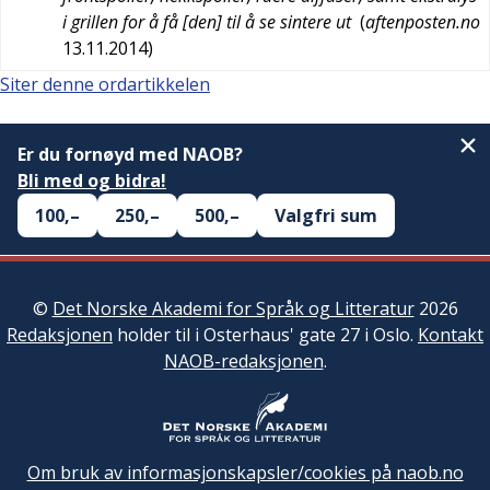
i grillen for å få [den] til å se sintere ut
(
aftenposten.no
13.11.2014
)
Siter denne ordartikkelen
Er du fornøyd med NAOB?
Bli med og bidra!
100,–
250,–
500,–
Valgfri sum
©
Det Norske Akademi for Språk og Litteratur
2026
Redaksjonen
holder til i Osterhaus' gate 27 i Oslo.
Kontakt
NAOB-redaksjonen
.
Om bruk av informasjonskapsler/cookies på naob.no