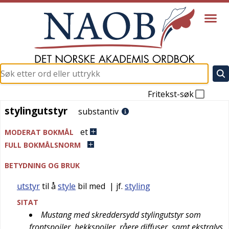
Fritekst-søk
stylingutstyr
stylingutstyr
substantiv
et
MODERAT BOKMÅL
FULL BOKMÅLSNORM
BETYDNING OG BRUK
utstyr
til å
style
bil med
| jf.
styling
SITAT
Mustang med skreddersydd stylingutstyr som
frontspoiler, hekkspoiler, råere diffuser, samt ekstralys