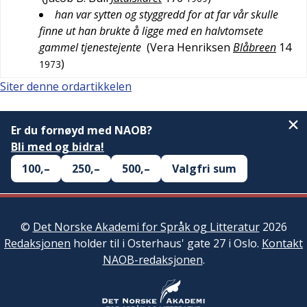
han var sytten og styggredd for at far vår skulle
finne ut han brukte å ligge med en halvtomsete
gammel tjenestejente
(
Vera Henriksen
Blåbreen
14
)
1973
Siter denne ordartikkelen
Er du fornøyd med NAOB?
Bli med og bidra!
100,–
250,–
500,–
Valgfri sum
©
Det Norske Akademi for Språk og Litteratur
2026
Redaksjonen
holder til i Osterhaus' gate 27 i Oslo.
Kontakt
NAOB-redaksjonen
.