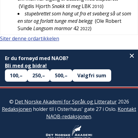
(
Vigdis Hjorth
Snakk til meg
LBK
)
2010
stupebrettet som hang ut fra et svaberg så ut som
en stor og forlatt tunge med belegg
(
Ole Robert
Sunde
Langsom marmor
42
)
2022
Siter denne ordartikkelen
Er du fornøyd med NAOB?
Bli med og bidra!
100,–
250,–
500,–
Valgfri sum
©
Det Norske Akademi for Språk og Litteratur
2026
Redaksjonen
holder til i Osterhaus' gate 27 i Oslo.
Kontakt
NAOB-redaksjonen
.