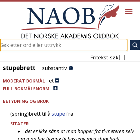
Fritekst-søk
stupebrett
stupebrett
substantiv
et
MODERAT BOKMÅL
FULL BOKMÅLSNORM
BETYDNING OG BRUK
(spring)brett til å
stupe
fra
SITATER
det er ikke sånn at man hopper fra ti-meteren selv
om man har tilgang til basseng med stupebrett