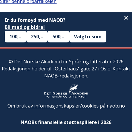
Siter denne ordartikkelen
Er du fornøyd med NAOB?
Bli med og bidra!
100,–
250,–
500,–
Valgfri sum
©
Det Norske Akademi for Språk og Litteratur
2026
Redaksjonen
holder til i Osterhaus' gate 27 i Oslo.
Kontakt
NAOB-redaksjonen
.
Om bruk av informasjonskapsler/cookies på naob.no
NAOBs finansielle støttespillere i 2026