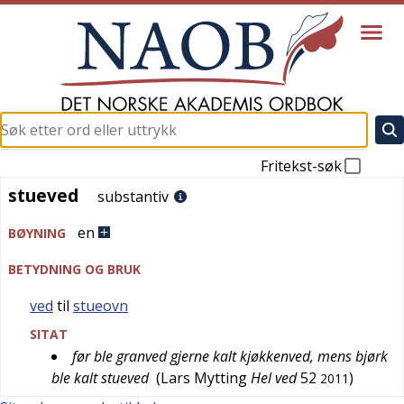
Fritekst-søk
stueved
stueved
substantiv
en
BØYNING
BETYDNING OG BRUK
ved
til
stueovn
SITAT
før ble granved gjerne kalt kjøkkenved, mens bjørk
ble kalt stueved
(
Lars Mytting
Hel ved
52
)
2011