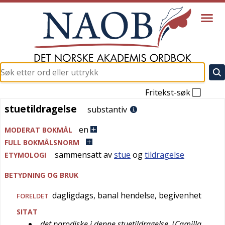
Fritekst-søk
stuetildragelse
stuetildragelse
substantiv
en
MODERAT BOKMÅL
FULL BOKMÅLSNORM
sammensatt av
stue
og
tildragelse
ETYMOLOGI
BETYDNING OG BRUK
dagligdags, banal hendelse, begivenhet
FORELDET
SITAT
det parodiske i denne stuetildragelse
(
Camilla