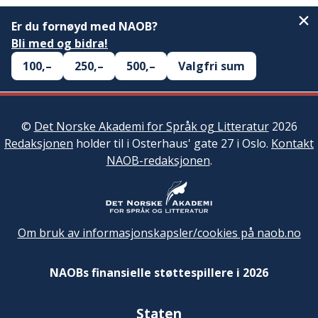
Er du fornøyd med NAOB?
Bli med og bidra!
100,–
250,–
500,–
Valgfri sum
©
Det Norske Akademi for Språk og Litteratur
2026
Redaksjonen
holder til i Osterhaus' gate 27 i Oslo.
Kontakt
NAOB-redaksjonen
.
Om bruk av informasjonskapsler/cookies på naob.no
NAOBs finansielle støttespillere i 2026
Staten