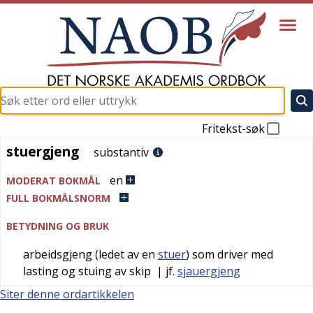
Fritekst-søk
stuergjeng
stuergjeng
substantiv
en
MODERAT BOKMÅL
FULL BOKMÅLSNORM
BETYDNING OG BRUK
arbeidsgjeng (ledet av en
stuer
) som driver med
lasting og stuing av skip
| jf.
sjauergjeng
Siter denne ordartikkelen