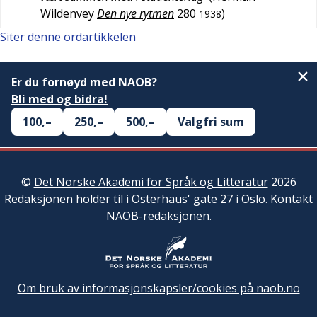
Wildenvey
Den nye rytmen
280
)
1938
Siter denne ordartikkelen
Er du fornøyd med NAOB?
Bli med og bidra!
100,–
250,–
500,–
Valgfri sum
©
Det Norske Akademi for Språk og Litteratur
2026
Redaksjonen
holder til i Osterhaus' gate 27 i Oslo.
Kontakt
NAOB-redaksjonen
.
Om bruk av informasjonskapsler/cookies på naob.no