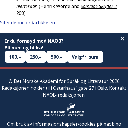
hjertesaar
(
Henrik Wergeland
Samlede Skrifter II
208
)
Siter denne ordartikkelen
Er du fornøyd med NAOB?
Bli med og bidra!
100,–
250,–
500,–
Valgfri sum
©
Det Norske Akademi for Språk og Litteratur
2026
Redaksjonen
holder til i Osterhaus' gate 27 i Oslo.
Kontakt
NAOB-redaksjonen
.
Om bruk av informasjonskapsler/cookies på naob.no