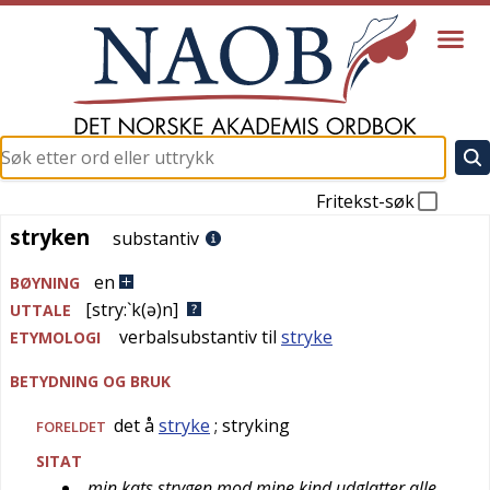
Fritekst-søk
stryken
stryken
substantiv
en
BØYNING
[stry:`k(ə)n]
UTTALE
verbalsubstantiv til
stryke
ETYMOLOGI
BETYDNING OG BRUK
det å
stryke
; stryking
FORELDET
SITAT
min kats strygen mod mine kind udglatter alle