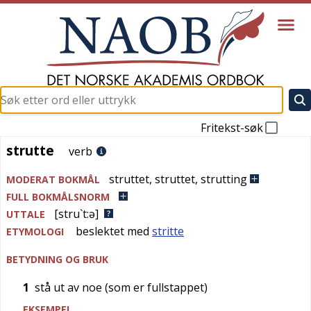
Fritekst-søk
strutte
strutte
verb
struttet
,
struttet
,
strutting
MODERAT BOKMÅL
FULL BOKMÅLSNORM
[stru`t:ə]
UTTALE
beslektet med
stritte
ETYMOLOGI
BETYDNING OG BRUK
1
stå ut av noe (som er fullstappet)
EKSEMPEL