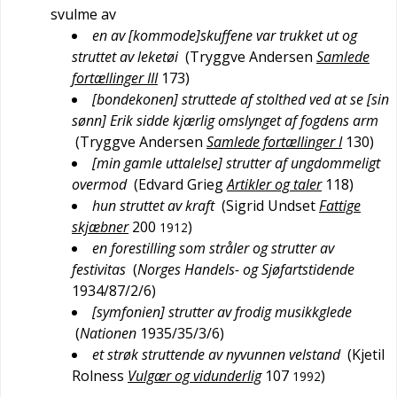
svulme av
en av [kommode]skuffene var trukket ut og
struttet av leketøi
(
Tryggve Andersen
Samlede
fortællinger III
173
)
[bondekonen] struttede af stolthed ved at se [sin
sønn] Erik sidde kjærlig omslynget af fogdens arm
(
Tryggve Andersen
Samlede fortællinger I
130
)
[min gamle uttalelse] strutter af ungdommeligt
overmod
(
Edvard Grieg
Artikler og taler
118
)
hun struttet av kraft
(
Sigrid Undset
Fattige
skjæbner
200
)
1912
en forestilling som stråler og strutter av
festivitas
(
Norges Handels- og Sjøfartstidende
1934/87/2/6
)
[symfonien] strutter av frodig musikkglede
(
Nationen
1935/35/3/6
)
et strøk struttende av nyvunnen velstand
(
Kjetil
Rolness
Vulgær og vidunderlig
107
)
1992