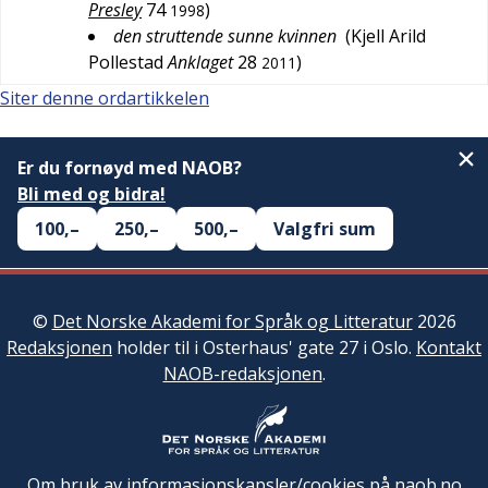
Presley
74
)
1998
den struttende sunne kvinnen
(
Kjell Arild
Pollestad
Anklaget
28
)
2011
Siter denne ordartikkelen
Er du fornøyd med NAOB?
Bli med og bidra!
100,–
250,–
500,–
Valgfri sum
©
Det Norske Akademi for Språk og Litteratur
2026
Redaksjonen
holder til i Osterhaus' gate 27 i Oslo.
Kontakt
NAOB-redaksjonen
.
Om bruk av informasjonskapsler/cookies på naob.no