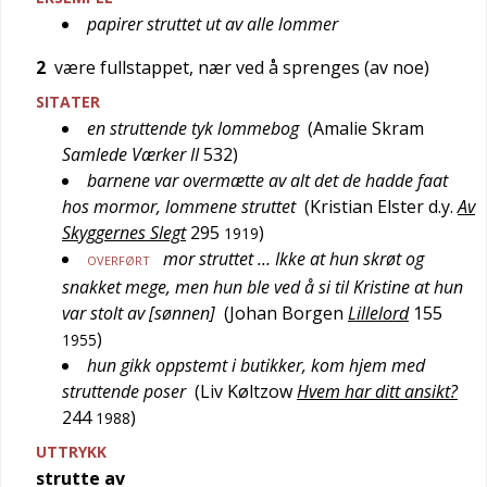
papirer struttet ut av alle lommer
2
være fullstappet, nær ved å sprenges (av noe)
SITATER
en struttende tyk lommebog
(
Amalie Skram
Samlede Værker II
532
)
barnene var overmætte av alt det de hadde faat
hos mormor, lommene struttet
(
Kristian Elster d.y.
Av
Skyggernes Slegt
295
)
1919
mor struttet … Ikke at hun skrøt og
OVERFØRT
snakket mege, men hun ble ved å si til Kristine at hun
var stolt av [sønnen]
(
Johan Borgen
Lillelord
155
)
1955
hun gikk oppstemt i butikker, kom hjem med
struttende poser
(
Liv Køltzow
Hvem har ditt ansikt?
244
)
1988
UTTRYKK
strutte av