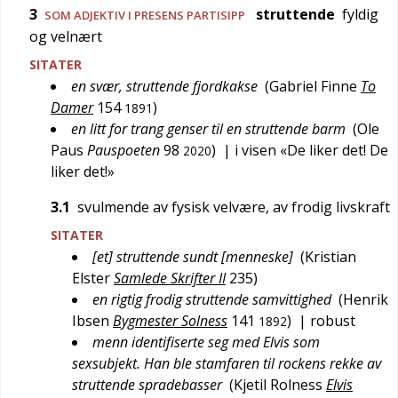
3
struttende
fyldig
SOM ADJEKTIV I PRESENS PARTISIPP
og velnært
SITATER
en svær, struttende fjordkakse
(
Gabriel Finne
To
Damer
154
)
1891
en litt for trang genser til en struttende barm
(
Ole
Paus
Pauspoeten
98
)
| i visen «De liker det! De
2020
liker det!»
3.1
svulmende av fysisk velvære, av frodig livskraft
SITATER
[et] struttende sundt [menneske]
(
Kristian
Elster
Samlede Skrifter II
235
)
en rigtig frodig struttende samvittighed
(
Henrik
Ibsen
Bygmester Solness
141
)
| robust
1892
menn identifiserte seg med Elvis som
sexsubjekt. Han ble stamfaren til rockens rekke av
struttende spradebasser
(
Kjetil Rolness
Elvis