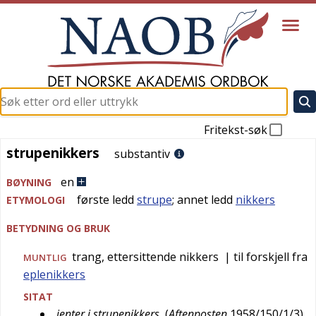
Fritekst-søk
strupenikkers
strupenikkers
substantiv
en
BØYNING
første ledd
strupe
; annet ledd
nikkers
ETYMOLOGI
BETYDNING OG BRUK
trang, ettersittende nikkers
| til forskjell fra
MUNTLIG
eplenikkers
SITAT
jenter i strupenikkers
(
Aftenposten
1958/150/1/3
)