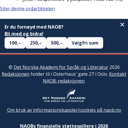
Siter denne ordartikkelen
Er du fornøyd med NAOB?
Bli med og bidra!
100,–
250,–
500,–
Valgfri sum
©
Det Norske Akademi for Språk og Litteratur
2026
Redaksjonen
holder til i Osterhaus' gate 27 i Oslo.
Kontakt
NAOB-redaksjonen
.
Om bruk av informasjonskapsler/cookies på naob.no
NAOBs finansielle støttespillere i 2026