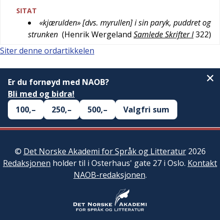
SITAT
«kjærulden» [dvs. myrullen] i sin paryk, puddret og
strunken
(
Henrik Wergeland
Samlede Skrifter I
322
)
Siter denne ordartikkelen
Er du fornøyd med NAOB?
Bli med og bidra!
100,–
250,–
500,–
Valgfri sum
©
Det Norske Akademi for Språk og Litteratur
2026
Redaksjonen
holder til i Osterhaus' gate 27 i Oslo.
Kontakt
NAOB-redaksjonen
.