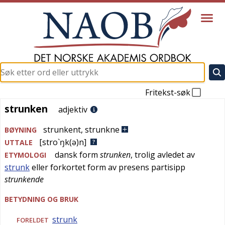
Fritekst-søk
strunken
strunken
adjektiv
strunkent
,
strunkne
BØYNING
[stro`ŋk(ə)n]
UTTALE
dansk
form
strunken
, trolig avledet av
ETYMOLOGI
strunk
eller forkortet form av presens partisipp
strunkende
BETYDNING OG BRUK
strunk
FORELDET