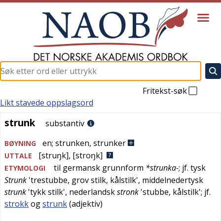
Fritekst-søk
Likt stavede oppslagsord
strunk
strunk
substantiv
en
;
strunken
,
strunker
BØYNING
[struŋk]
,
[stroŋk]
UTTALE
til
germansk
grunnform
*strunka-
; jf.
tysk
ETYMOLOGI
Strunk
'
trestubbe, grov stilk, kålstilk
',
middelnedertysk
strunk
'
tykk stilk
',
nederlandsk
stronk
'
stubbe, kålstilk
'; jf.
strokk
og
strunk
(adjektiv)