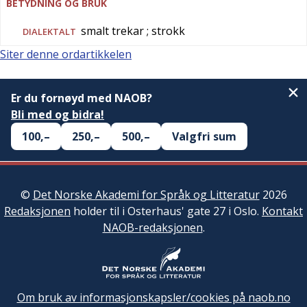
BETYDNING OG BRUK
smalt trekar
; strokk
DIALEKTALT
Siter denne ordartikkelen
Er du fornøyd med NAOB?
Bli med og bidra!
100,–
250,–
500,–
Valgfri sum
©
Det Norske Akademi for Språk og Litteratur
2026
Redaksjonen
holder til i Osterhaus' gate 27 i Oslo.
Kontakt
NAOB-redaksjonen
.
Om bruk av informasjonskapsler/cookies på naob.no