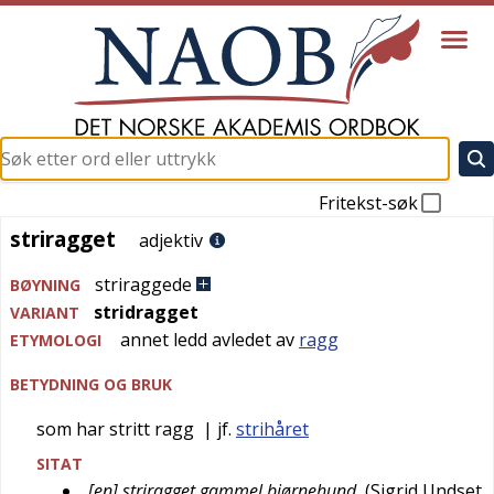
Fritekst-søk
striragget
striragget
adjektiv
striraggede
BØYNING
stridragget
VARIANT
annet ledd avledet av
ragg
ETYMOLOGI
BETYDNING OG BRUK
som har stritt ragg
| jf.
strihåret
SITAT
[en] striragget gammel bjørnehund
(
Sigrid Undset