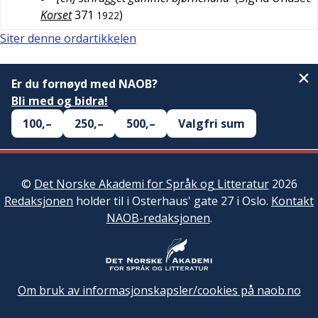
Korset
371
)
1922
Siter denne ordartikkelen
Er du fornøyd med NAOB?
Bli med og bidra!
100,–
250,–
500,–
Valgfri sum
©
Det Norske Akademi for Språk og Litteratur
2026
Redaksjonen
holder til i Osterhaus' gate 27 i Oslo.
Kontakt
NAOB-redaksjonen
.
Om bruk av informasjonskapsler/cookies på naob.no