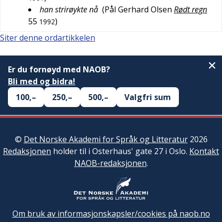
han strirøykte nå
(
Pål Gerhard Olsen
Rødt regn
55
)
1992
Siter denne ordartikkelen
Er du fornøyd med NAOB?
Bli med og bidra!
100,–
250,–
500,–
Valgfri sum
©
Det Norske Akademi for Språk og Litteratur
2026
Redaksjonen
holder til i Osterhaus' gate 27 i Oslo.
Kontakt
NAOB-redaksjonen
.
Om bruk av informasjonskapsler/cookies på naob.no