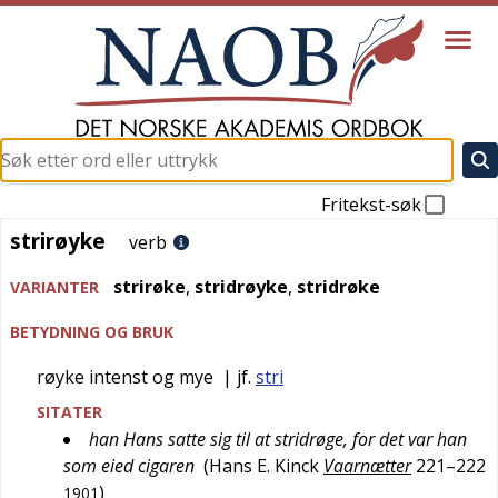
Fritekst-søk
strirøyke
strirøyke
verb
strirøke
,
stridrøyke
,
stridrøke
VARIANTER
BETYDNING OG BRUK
røyke intenst og mye
| jf.
stri
SITATER
han Hans satte sig til at stridrøge, for det var han
som eied cigaren
(
Hans E. Kinck
Vaarnætter
221–222
)
1901