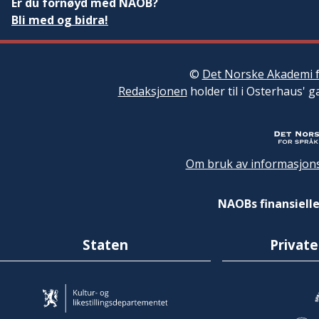
Er du fornøyd med NAOB?
Bli med og bidra!
©
Det Norske Akademi f
Redaksjonen
holder til i Osterhaus' g
Om bruk av informasjons
NAOBs finansielle
Staten
Private