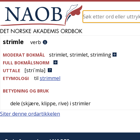
strimle
strimle
verb
strimlet
,
strimlet
,
strimling
MODERAT BOKMÅL
FULL BOKMÅLSNORM
[stri`mlə]
UTTALE
til
strimmel
ETYMOLOGI
BETYDNING OG BRUK
dele (skjære, klippe, rive) i strimler
Siter denne ordartikkelen