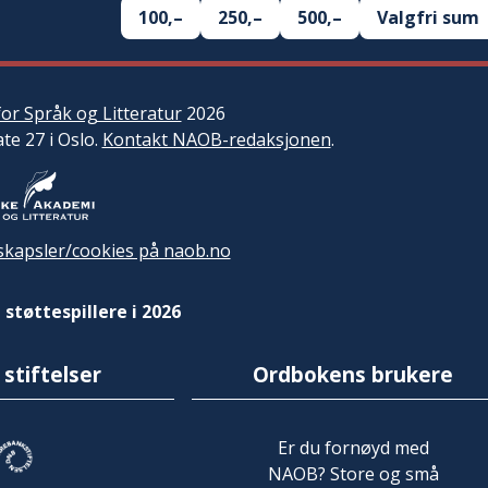
100,–
250,–
500,–
Valgfri sum
or Språk og Litteratur
2026
ate 27 i Oslo.
Kontakt NAOB-redaksjonen
.
kapsler/cookies på naob.no
 støttespillere i 2026
 stiftelser
Ordbokens brukere
Er du fornøyd med
NAOB? Store og små