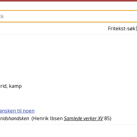
Fritekst-søk
trid, kamp
ansken til noen
stridshandsken
(
Henrik Ibsen
Samlede verker XV
85
)