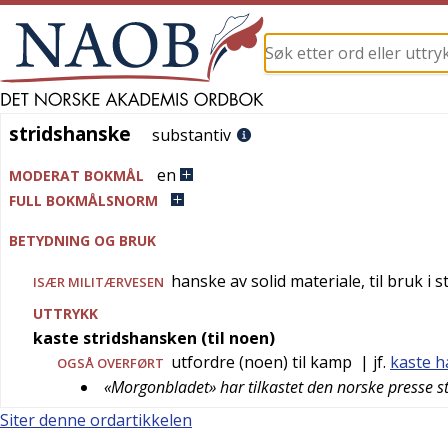
stridshanske
stridshanske
substantiv
en
MODERAT BOKMÅL
FULL BOKMÅLSNORM
BETYDNING OG BRUK
hanske av solid materiale, til bruk i s
ISÆR
MILITÆRVESEN
UTTRYKK
kaste stridshansken (til noen)
utfordre (noen) til kamp
| jf.
kaste h
OGSÅ
OVERFØRT
«Morgonbladet» har tilkastet den norske presse 
Siter denne ordartikkelen