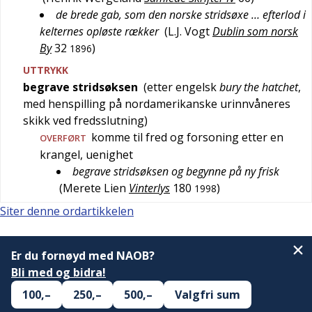
de brede gab, som den norske stridsøxe … efterlod i
kelternes opløste rækker
(
L.J. Vogt
Dublin som norsk
By
32
)
1896
UTTRYKK
begrave stridsøksen
(etter
engelsk
bury the hatchet
,
med henspilling på nordamerikanske urinnvåneres
skikk ved fredsslutning)
komme til fred og forsoning etter en
OVERFØRT
krangel, uenighet
begrave stridsøksen og begynne på ny frisk
(
Merete Lien
Vinterlys
180
)
1998
Siter denne ordartikkelen
Er du fornøyd med NAOB?
Bli med og bidra!
100,–
250,–
500,–
Valgfri sum