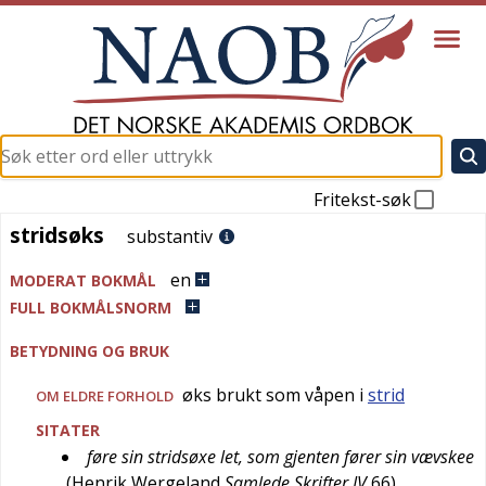
Fritekst-søk
stridsøks
stridsøks
substantiv
en
MODERAT BOKMÅL
FULL BOKMÅLSNORM
BETYDNING OG BRUK
øks brukt som våpen i
strid
OM ELDRE FORHOLD
SITATER
føre sin stridsøxe let, som gjenten fører sin vævskee
(
Henrik Wergeland
Samlede Skrifter IV
66
)