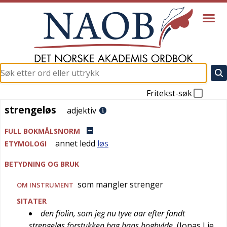
Fritekst-søk
strengeløs
strengeløs
adjektiv
FULL BOKMÅLSNORM
annet ledd
løs
ETYMOLOGI
BETYDNING OG BRUK
som mangler strenger
OM INSTRUMENT
SITATER
den fiolin, som jeg nu tyve aar efter fandt
strengeløs forstukken bag hans boghylde
(
Jonas Lie