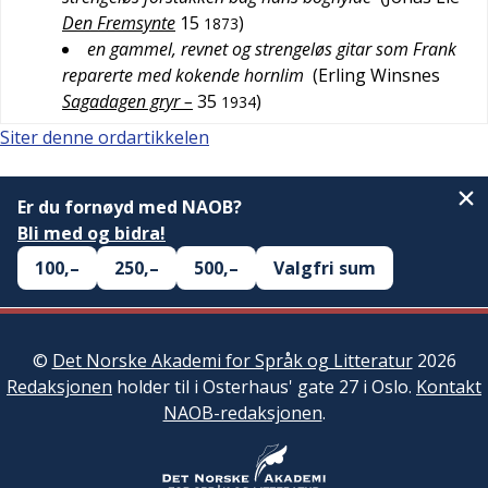
Den Fremsynte
15
)
1873
en gammel, revnet og strengeløs gitar som Frank
reparerte med kokende hornlim
(
Erling Winsnes
Sagadagen gryr –
35
)
1934
Siter denne ordartikkelen
Er du fornøyd med NAOB?
Bli med og bidra!
100,–
250,–
500,–
Valgfri sum
©
Det Norske Akademi for Språk og Litteratur
2026
Redaksjonen
holder til i Osterhaus' gate 27 i Oslo.
Kontakt
NAOB-redaksjonen
.