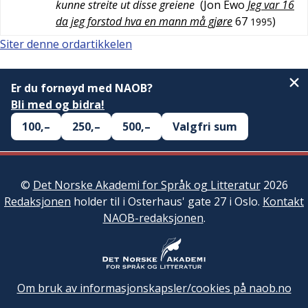
kunne streite ut disse greiene
(
Jon Ewo
Jeg var 16
da jeg forstod hva en mann må gjøre
67
)
1995
Siter denne ordartikkelen
Er du fornøyd med NAOB?
Bli med og bidra!
100,–
250,–
500,–
Valgfri sum
©
Det Norske Akademi for Språk og Litteratur
2026
Redaksjonen
holder til i Osterhaus' gate 27 i Oslo.
Kontakt
NAOB-redaksjonen
.
Om bruk av informasjonskapsler/cookies på naob.no