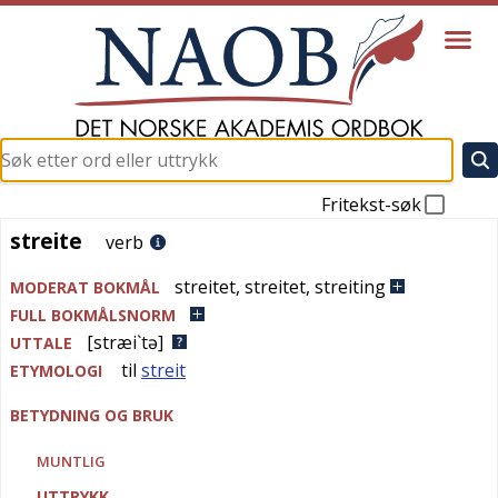
Fritekst-søk
streite
streite
verb
streitet
,
streitet
,
streiting
MODERAT BOKMÅL
FULL BOKMÅLSNORM
[stræi`tə]
UTTALE
til
streit
ETYMOLOGI
BETYDNING OG BRUK
MUNTLIG
UTTRYKK