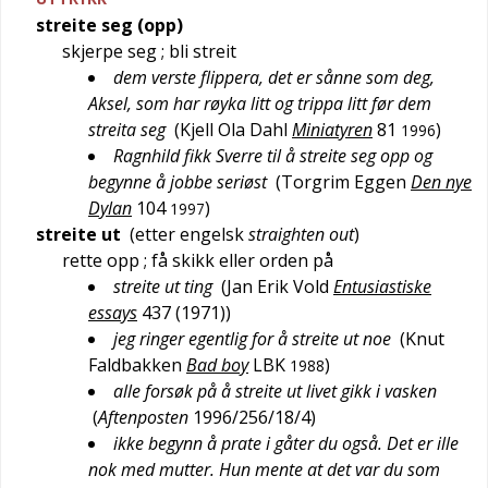
streite seg (opp)
skjerpe seg
; bli streit
dem verste flippera, det er sånne som deg,
Aksel, som har røyka litt og trippa litt før dem
streita seg
(
Kjell Ola Dahl
Miniatyren
81
)
1996
Ragnhild fikk Sverre til å streite seg opp og
begynne å jobbe seriøst
(
Torgrim Eggen
Den nye
Dylan
104
)
1997
streite ut
(etter
engelsk
straighten out
)
rette opp
; få skikk eller orden på
streite ut ting
(
Jan Erik Vold
Entusiastiske
essays
437 (1971)
)
jeg ringer egentlig for å streite ut noe
(
Knut
Faldbakken
Bad boy
LBK
)
1988
alle forsøk på å streite ut livet gikk i vasken
(
Aftenposten
1996/256/18/4
)
ikke begynn å prate i gåter du også. Det er ille
nok med mutter. Hun mente at det var du som