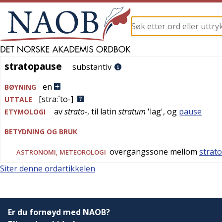
stratopause
stratopause
substantiv
en
BØYNING
[stra:´to-]
UTTALE
av
strato-
, til
latin
stratum
'
lag
', og
pause
ETYMOLOGI
BETYDNING OG BRUK
overgangssone mellom
strat
ASTRONOMI
,
METEOROLOGI
Siter denne ordartikkelen
Er du fornøyd med NAOB?