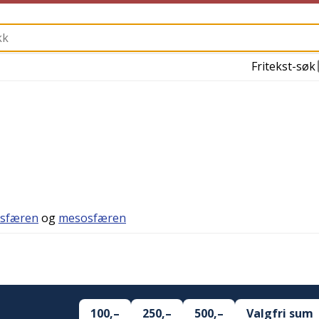
Fritekst-søk
osfæren
og
mesosfæren
100,–
250,–
500,–
Valgfri sum