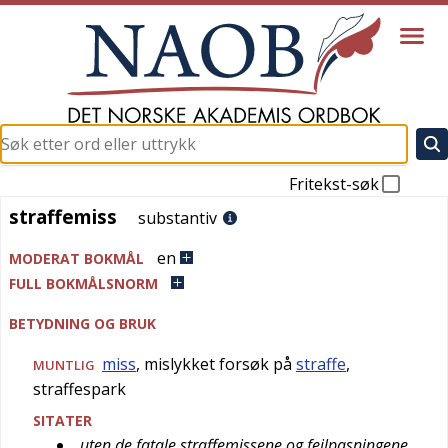
Fritekst-søk
straffemiss
straffemiss
substantiv
en
MODERAT BOKMÅL
FULL BOKMÅLSNORM
BETYDNING OG BRUK
miss
, mislykket forsøk på
straffe
,
MUNTLIG
straffespark
SITATER
uten de fatale straffemissene og feilpasningene