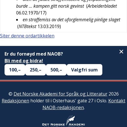
burde … kampen gitt norsk gevinst
(
Arbeiderbladet
06.02.1970/17
)
en straffemiss av det uforglemmelig pinlige slaget
(
NTBtekst
13.03.2019
)
Siter denne ordartikkelen
Er du fornøyd med NAOB?
Bli med og bidra!
100,–
250,–
500,–
Valgfri sum
©
Det Norske Akademi for Språk og Litteratur
2026
Redaksjonen
holder til i Osterhaus' gate 27 i Oslo.
Kontakt
NAOB-redaksjonen
.