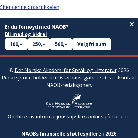
Siter denne ordartikkelen
Er du fornøyd med NAOB?
Bli med og bidra!
100,–
250,–
500,–
Valgfri sum
©
Det Norske Akademi for Språk og Litteratur
2026
Redaksjonen
holder til i Osterhaus' gate 27 i Oslo.
Kontakt
NAOB-redaksjonen
.
Om bruk av informasjonskapsler/cookies på naob.no
NAOBs finansielle støttespillere i 2026