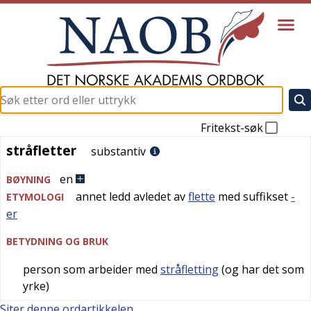
Fritekst-søk
stråfletter
stråfletter
substantiv
en
BØYNING
annet ledd avledet av
flette
med suffikset
-
ETYMOLOGI
er
BETYDNING OG BRUK
person som arbeider med
stråfletting
(og har det som
yrke)
Siter denne ordartikkelen