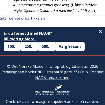
storstamma gammel granskog
(
Håkon Breivik
Myhr
Gjennom Oslomarka med ildsjeler
119
)
2021
Siter denne ordartikkelen
Er du fornøyd med NAOB?
Bli med og bidra!
100,–
250,–
500,–
Valgfri sum
©
Det Norske Akademi for Språk og Litteratur
2026
Redaksjonen
holder til i Osterhaus' gate 27 i Oslo.
Kontakt
NAOB-redaksjonen
.
Om bruk av informasjonskapsler/cookies på naob.no