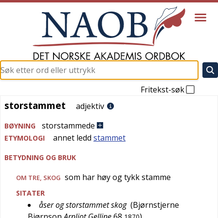
Fritekst-søk
storstammet
storstammet
adjektiv
storstammede
BØYNING
annet ledd
stammet
ETYMOLOGI
BETYDNING OG BRUK
som har høy og tykk stamme
OM TRE, SKOG
SITATER
åser og storstammet skog
(
Bjørnstjerne
Bjørnson
Arnljot Gelline
68
)
1870