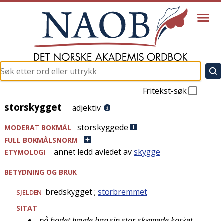
Fritekst-søk
storskygget
storskygget
adjektiv
storskyggede
MODERAT BOKMÅL
FULL BOKMÅLSNORM
annet ledd avledet av
skygge
ETYMOLOGI
BETYDNING OG BRUK
bredskygget
;
storbremmet
SJELDEN
SITAT
på hodet havde han sin stor-skyggede kasket