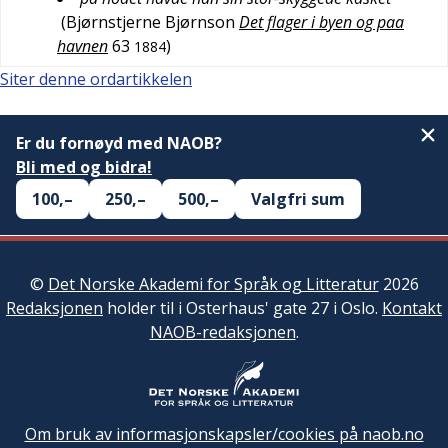
(
Bjørnstjerne Bjørnson
Det flager i byen og paa
havnen
63
)
1884
Siter denne ordartikkelen
Er du fornøyd med NAOB?
Bli med og bidra!
100,–
250,–
500,–
Valgfri sum
©
Det Norske Akademi for Språk og Litteratur
2026
Redaksjonen
holder til i Osterhaus' gate 27 i Oslo.
Kontakt
NAOB-redaksjonen
.
Om bruk av informasjonskapsler/cookies på naob.no