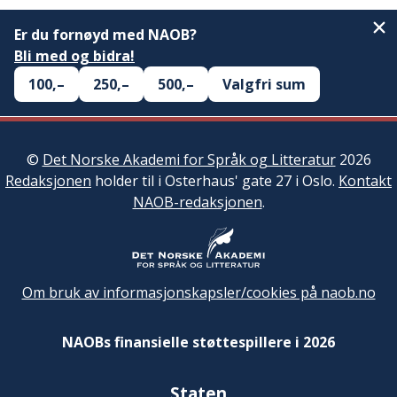
Er du fornøyd med NAOB?
Bli med og bidra!
100,–
250,–
500,–
Valgfri sum
©
Det Norske Akademi for Språk og Litteratur
2026
Redaksjonen
holder til i Osterhaus' gate 27 i Oslo.
Kontakt
NAOB-redaksjonen
.
Om bruk av informasjonskapsler/cookies på naob.no
NAOBs finansielle støttespillere i 2026
Staten