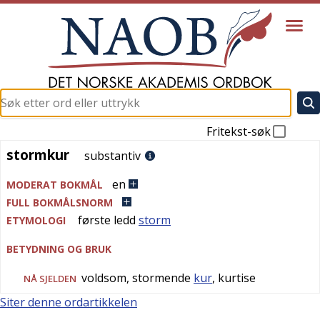
Fritekst-søk
stormkur
stormkur
substantiv
en
MODERAT BOKMÅL
FULL BOKMÅLSNORM
første ledd
storm
ETYMOLOGI
BETYDNING OG BRUK
voldsom, stormende
kur
, kurtise
NÅ SJELDEN
Siter denne ordartikkelen