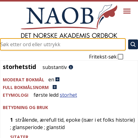
Fritekst-søk
storhetstid
storhetstid
substantiv
en
MODERAT BOKMÅL
FULL BOKMÅLSNORM
første ledd
storhet
ETYMOLOGI
BETYDNING OG BRUK
1
strålende, ærefull tid, epoke (især i et folks historie)
; glansperiode
; glanstid
SITATER