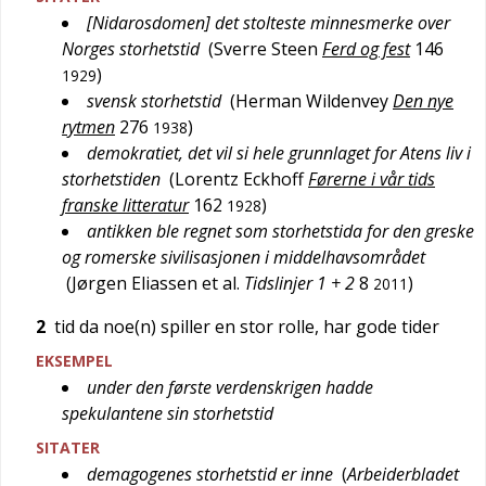
[Nidarosdomen] det stolteste minnesmerke over
Norges storhetstid
(
Sverre Steen
Ferd og fest
146
)
1929
svensk storhetstid
(
Herman Wildenvey
Den nye
rytmen
276
)
1938
demokratiet, det vil si hele grunnlaget for Atens liv i
storhetstiden
(
Lorentz Eckhoff
Førerne i vår tids
franske litteratur
162
)
1928
antikken ble regnet som storhetstida for den greske
og romerske sivilisasjonen i middelhavsområdet
(
Jørgen Eliassen et al.
Tidslinjer 1 + 2
8
)
2011
2
tid da noe(n) spiller en stor rolle, har gode tider
EKSEMPEL
under den første verdenskrigen hadde
spekulantene sin storhetstid
SITATER
demagogenes storhetstid er inne
(
Arbeiderbladet