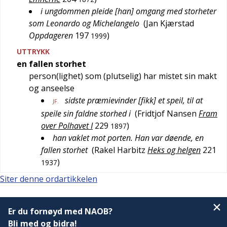
i ungdommen pleide [han] omgang med storheter
som Leonardo og Michelangelo
(
Jan Kjærstad
Oppdageren
197
)
1999
UTTRYKK
en fallen storhet
person(lighet) som (plutselig) har mistet sin makt
og anseelse
sidste præmievinder [fikk] et speil, til at
JF.
speile sin faldne storhed i
(
Fridtjof Nansen
Fram
over Polhavet I
229
)
1897
han vaklet mot porten. Han var døende, en
fallen storhet
(
Rakel Harbitz
Heks og helgen
221
)
1937
Siter denne ordartikkelen
Er du fornøyd med NAOB?
Bli med og bidra!