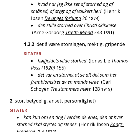
hvad har jeg ikke set af storhed og af
småhed, af stygt og af vakkert her!
(
Henrik
Ibsen
De unges forbund
26
)
1874
den stille storhed over Christi skikkelse
(
Arne Garborg
Trætte Mænd
343
)
1891
1.2.2
det å være storslagen, mektig, gripende
SITATER
høifjeldets vilde storhed
(
Jonas Lie
Thomas
Ross (1920)
155
)
det var en storhet at se alt det som her
fremblomstret av en mands virke
(
Carl
Schøyen
Tre stammers møte
128
)
1919
2
stor, betydelig, ansett person(lighet)
SITATER
kan kun om en ting i verden de enes, den at hver
storhed skal styrtes og stenes
(
Henrik Ibsen
Kongs-
Emnerne
204
)
1872