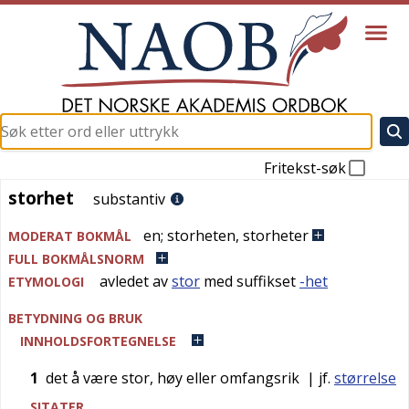
Fritekst-søk
storhet
storhet
substantiv
en
;
storheten
,
storheter
MODERAT BOKMÅL
FULL BOKMÅLSNORM
avledet av
stor
med suffikset
-het
ETYMOLOGI
BETYDNING OG BRUK
INNHOLDSFORTEGNELSE
1
det å være stor, høy eller omfangsrik
| jf.
størrelse
SITATER