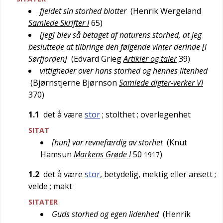
fjeldet sin storhed blotter
(
Henrik Wergeland
Samlede Skrifter I
65
)
[jeg] blev så betaget af naturens storhed, at jeg
besluttede at tilbringe den følgende vinter derinde [i
Sørfjorden]
(
Edvard Grieg
Artikler og taler
39
)
vittigheder over hans storhed og hennes litenhed
(
Bjørnstjerne Bjørnson
Samlede digter-verker VI
370
)
1.1
det å være
stor
; stolthet
; overlegenhet
SITAT
[hun] var revnefærdig av storhet
(
Knut
Hamsun
Markens Grøde I
50
)
1917
1.2
det å være
stor
, betydelig, mektig eller ansett
;
velde
; makt
SITATER
Guds storhed og egen lidenhed
(
Henrik