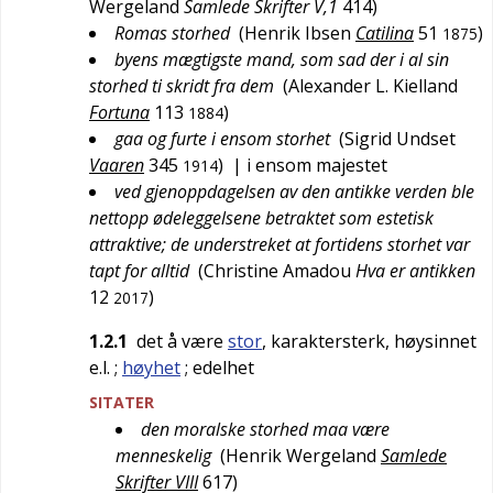
Wergeland
Samlede Skrifter V,1
414
)
Romas storhed
(
Henrik Ibsen
Catilina
51
)
1875
byens mægtigste mand, som sad der i al sin
storhed ti skridt fra dem
(
Alexander L. Kielland
Fortuna
113
)
1884
gaa og furte i ensom storhet
(
Sigrid Undset
Vaaren
345
)
| i ensom majestet
1914
ved gjenoppdagelsen av den antikke verden ble
nettopp ødeleggelsene betraktet som estetisk
attraktive; de understreket at fortidens storhet var
tapt for alltid
(
Christine Amadou
Hva er antikken
12
)
2017
1.2.1
det å være
stor
, karaktersterk, høysinnet
e.l.
;
høyhet
; edelhet
SITATER
den moralske storhed maa være
menneskelig
(
Henrik Wergeland
Samlede
Skrifter VIII
617
)