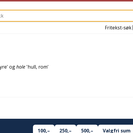
Fritekst-søk
fyre
' og
hole
'
hull, rom
'
100,–
250,–
500,–
Valgfri sum