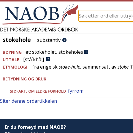
stokehole
stokehole
substantiv
et
;
stokeholet
,
stokeholes
BØYNING
[stå´khål]
UTTALE
fra
engelsk
stoke-hole
, sammensatt av
stoke
'
ETYMOLOGI
BETYDNING OG BRUK
fyrrom
SJØFART
, OM ELDRE FORHOLD
Siter denne ordartikkelen
Er du fornøyd med NAOB?