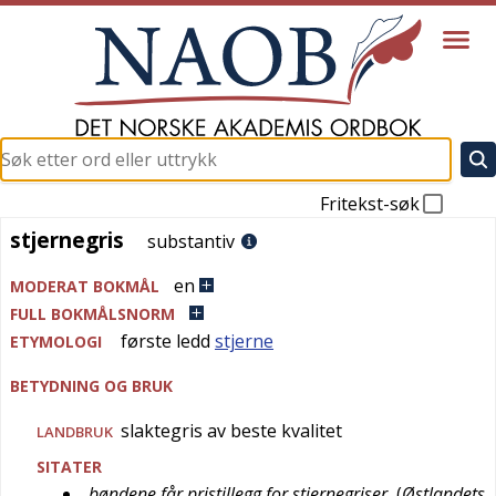
Fritekst-søk
stjernegris
stjernegris
substantiv
en
MODERAT BOKMÅL
FULL BOKMÅLSNORM
første ledd
stjerne
ETYMOLOGI
BETYDNING OG BRUK
slaktegris av beste kvalitet
LANDBRUK
SITATER
bøndene får pristillegg for stjernegriser
(
Østlandets