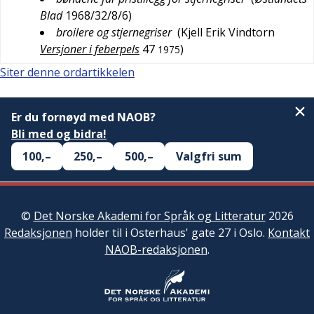
Blad
1968/32/8/6
)
broilere og stjernegriser
(
Kjell Erik Vindtorn
Versjoner i feberpels
47
)
1975
Siter denne ordartikkelen
Er du fornøyd med NAOB?
Bli med og bidra!
100,–
250,–
500,–
Valgfri sum
©
Det Norske Akademi for Språk og Litteratur
2026
Redaksjonen
holder til i Osterhaus' gate 27 i Oslo.
Kontakt
NAOB-redaksjonen
.