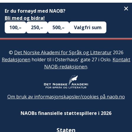
Er du fornøyd med NAOB?
Bli med og bidra!
100,–
250,–
500,–
Valgfri sum
©
Det Norske Akademi for Språk og Litteratur
2026
Redaksjonen
holder til i Osterhaus' gate 27 i Oslo.
Kontakt
NAOB-redaksjonen
.
Om bruk av informasjonskapsler/cookies på naob.no
NAOBs finansielle støttespillere i 2026
Staten