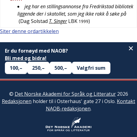
jeg har en stillingsannonse fra Fredrikstad bibliotek
liggende der i skatollet, som jeg ikke rakk å søke på
(
Dag Solstad
T. Singer
LBK
)
1999
Siter denne ordartikkelen
Er du fornøyd med NAOB?
Bli med og bidra!
100,–
250,–
500,–
Valgfri sum
©
Det Norske Akademi for Språk og Litteratur
2026
Redaksjonen
holder til i Osterhaus' gate 27 i Oslo.
Kontakt
NAOB-redaksjonen
.