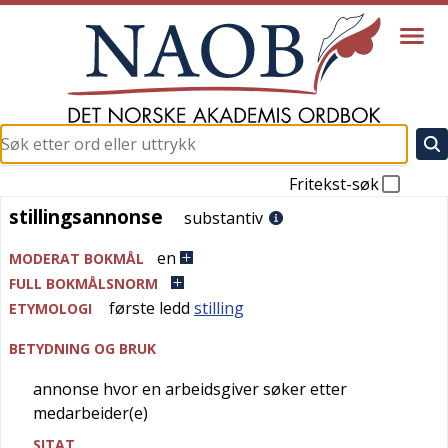
Fritekst-søk
stillingsannonse
stillingsannonse
substantiv
en
MODERAT BOKMÅL
FULL BOKMÅLSNORM
første ledd
stilling
ETYMOLOGI
BETYDNING OG BRUK
annonse hvor en arbeidsgiver søker etter
medarbeider(e)
SITAT