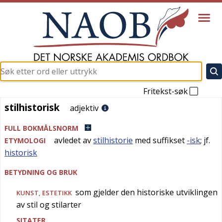
Fritekst-søk
stilhistorisk
stilhistorisk
adjektiv
FULL BOKMÅLSNORM
avledet av
stilhistorie
med suffikset
-isk
; jf.
ETYMOLOGI
historisk
BETYDNING OG BRUK
som gjelder den historiske utviklingen
KUNST
,
ESTETIKK
av stil og stilarter
SITATER