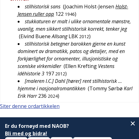
stilhistorisk sans
(
Joachim Holst-Jensen
Holst-
Jensen ruller opp
122
)
1946
stukkaturen er malt i ulike ornamentale mønstre,
uvanlig, men sikkert stilhistorisk korrekt, tenker jeg
(
Eivind Buene
Allsang
LBK
)
2012
stilhistorisk betegner barokken gjerne en kunst
dominert av dramatikk, patos og detaljer, med en
forkjærlighet for ornamenter, illusjonistiske og
sceniske virkemidler
(
Ellen Krefting
Vestens
idéhistorie 3
197
)
2012
[maleren I.C.] Dahl [hører] rent stilhistorisk …
hjemme i nasjonalromantikken
(
Tommy Sørbø
Karl
Erik Harr
236
)
2024
Siter denne ordartikkelen
Er du fornøyd med NAOB?
Bli med og bidra!