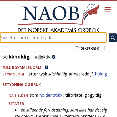
Fritekst-søk
stikkholdig
stikkholdig
adjektiv
FULL BOKMÅLSNORM
etter
tysk
stichhaltig
; annet ledd jf.
holdig
ETYMOLOGI
BETYDNING OG BRUK
som
holder stikk
; tilforlatelig
; gyldig
NÅ SJELDEN
SITATER
en stiltiende forudsætning, som ikke har vist sig
stikholdig
(
Henrik Ibsen
Efterladte Skrifter I
326
)