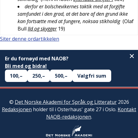
derfor er bolschevikernes taktik med at forgifte
samfundet i den grad, at det bare af den grund ikke
kan fortsætte med at fungere, noksaa stikholdig
(
Olaf
Bull
Ild og skygger
19
)
Siter denne ordartikkelen
Er du fornøyd med NAOB?
Bli med og bidra!
100,–
250,–
500,–
Valgfri sum
©
Det Norske Akademi for Språk og Litteratur
2026
Redaksjonen
holder til i Osterhaus' gate 27 i Oslo.
Kontakt
NAOB-redaksjonen
.