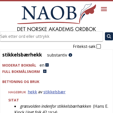
Fritekst-søk
stikkelsbærhekk
stikkelsbærhekk
substantiv
en
MODERAT BOKMÅL
FULL BOKMÅLSNORM
BETYDNING OG BRUK
hekk
av
stikkelsbær
HAGEBRUK
SITAT
græsvolden indenfor stikkelsbærhækken
(
Hans E.
Kinck
Ungt folk
42
)
1924