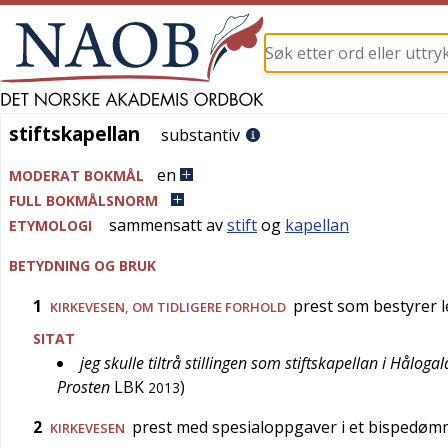
stiftskapellan
stiftskapellan
substantiv
en
MODERAT BOKMÅL
FULL BOKMÅLSNORM
sammensatt av
stift
og
kapellan
ETYMOLOGI
BETYDNING OG BRUK
1
prest som bestyrer 
KIRKEVESEN
, OM TIDLIGERE FORHOLD
SITAT
jeg skulle tiltrå stillingen som stiftskapellan i Hål
Prosten
LBK
)
2013
2
prest med spesialoppgaver i et bispedø
KIRKEVESEN