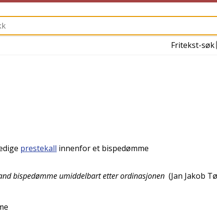
Fritekst-søk
ledige
prestekall
innenfor et bispedømme
ogaland bispedømme umiddelbart etter ordinasjonen
(
Jan Jakob T
mme