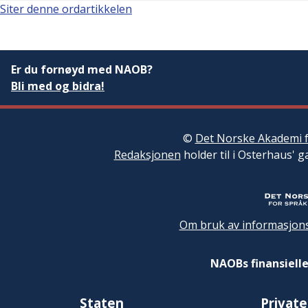
Siter denne ordartikkelen
Er du fornøyd med NAOB?
Bli med og bidra!
©
Det Norske Akademi f
Redaksjonen
holder til i Osterhaus' g
Om bruk av informasjons
NAOBs finansielle
Staten
Private